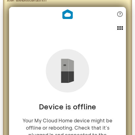
วิเทศ แสดงสัมโมทนียกถา