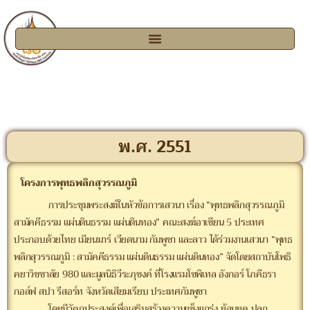
พ.ศ. 2551
โครงการพุทธพลิกสุวรรณภูมิ
การประชุมพระสงฆ์ในหัวข้อการเสวนา เรื่อง “พุทธพลิกสุวรรณภูมิ
สามัคคีธรรม แผ่นดินธรรม แผ่นดินทอง” คณะสงฆ์อาเซียน 5 ประเทศ
ประกอบด้วยไทย เมียนมาร์ เวียดนาม กัมพูชา และลาว ได้ร่วมงานเสวนา “พุทธ
พลิกสุวรรณภูมิ : สามัคคีธรรม แผ่นดินธรรม แผ่นดินทอง” จัดโดยสถาบันโพธิ
คยาวิชชาลัย 980 และมูลนิธิวีระภุชงค์ ที่โรงแรมโซพิเทล อังกอร์ โภคีธรา
กอล์ฟ สปา รีสอร์ท จังหวัดเสียมเรียบ ประเทศกัมพูชา
โดยมีวัตถุประสงค์เพื่อเสริมสร้างความแข็งแกร่ง ย้อนยุค ปลุก