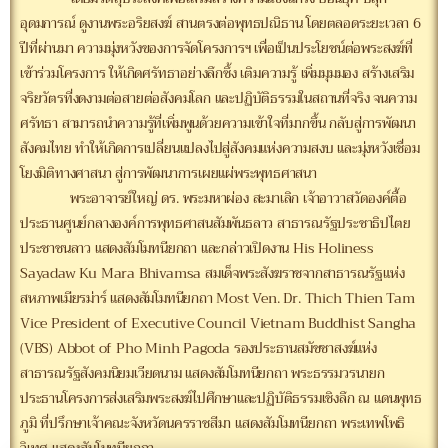
อุดมการณ์ ดูงานพระอริยสงฆ์ สานตรงต่อพุทธปณิธาน โดยตลอดระยะเวลา 6
ปีที่ผ่านมา ความมุ่งหวังของการจัดโครงการฯ เพื่อเป็นประโยชน์ต่อพระสงฆ์ที่
เข้าร่วมโครงการ ให้เกิดศรัทธาอย่างลึกซึ้ง เติมความรู้ เพิ่มมุมมอง สร้างเสริม
จริยวัตรที่งดงามต่อสายต่อสังคมโลก และปฏิบัติธรรมในสถานที่จริง จนความ
ศรัทธา สามารถนำความรู้ที่เพิ่มพูนด้วยความเข้าใจที่มากขึ้น กลับสู่การพัฒนา
สังคมไทย ทำให้เกิดการเปลี่ยนแปลงไปสู่สังคมแห่งความสงบ และมุ่งหวังเชื่อม
โยงมิติทางศาสนา สู่การพัฒนาการเผยแผ่พระพุทธศาสนา
พระอาจารย์ใหญ่ ดร. พระมหาผ่อง สะมาเลิก เจ้าอาวาสวัดองค์ตื้อ
ประธานศูนย์กลางองค์การพุทธศาสนสัมพันธลาว สาธารณรัฐประชาธิปไตย
ประชาชนลาว แสดงสัมโมทนียกถา และกล่าวเปิดงาน His Holiness
Sayadaw Ku Mara Bhivamsa สมเด็จพระสังฆราชจากสาธารณรัฐแห่ง
สหภาพเมียรม่าร์ แสดงสัมโมทนียกถา Most Ven. Dr. Thich Thien Tam
Vice President of Executive Council Vietnam Buddhist Sangha
(VBS) Abbot of Pho Minh Pagoda รองประธานสมัชชาสงฆ์แห่ง
สาธารณรัฐสังคมนิยมเวียดนาม แสดงสัมโมทนียกถา พระธรรมวรนายก
ประธานโครงการส่งเสริมพระสงฆ์ไปศึกษาและปฏิบัติธรรมเชิงลึก ณ แดนพุทธ
ภูมิ ที่ปรึกษาเจ้าคณะจังหวัดนครราชสีมา แสดงสัมโมทนียกถา พระเทพโพธิ