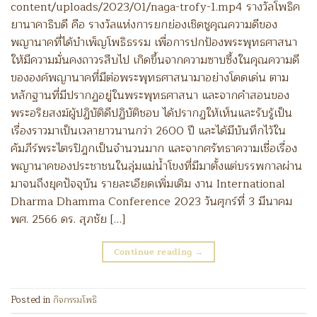
content/uploads/2023/01/naga-trofy-1.mp4 รางวัลโพธิค
ยานาคาธิบดี คือ รางวัลแห่งการยกย่องเชิดชูคุณความดีของ
พญานาคที่ได้บำเพ็ญโพธิธรรม เพื่อการปกป้องพระพุทธศาสนา
ให้มีความมั่นคงถาวรสืบไป เกิดขึ้นจากความซาบซื้งในคุณความดี
ขององค์พญานาคที่มีต่อพระพุทธศาสนามาอย่างโดดเด่น ตาม
หลักฐานที่มีปรากฏอยู่ในพระพุทธศาสนา และจากคำสอนของ
พระอริยสงฆ์ผู้ปฏิบัติดีปฏิบัติชอบ ได้ปรากฏให้เห็นและรับรู้เป็น
เรื่องราวมาเป็นเวลายาวนานกว่า 2600 ปี และได้มีบันทึกไว้ใน
คัมภีร์พระไตรปิฎกเป็นจำนวนมาก และจากศรัทธาความเชื่อเรื่อง
พญานาคของประชาชนในลุ่มแม่น้ำโขงที่มีมาตั้งแต่บรรพกาลผ่าน
มาจนถึงยุคปัจจุบัน รายละเอียดเพิ่มเติม งาน International
Dharma Dhamma Conference 2023 วันศุกร์ที่ 3 มีนาคม
พศ. 2566 ดร. สุภชัย […]
Continue reading
→
Posted in
กิจกรรมโพธิ