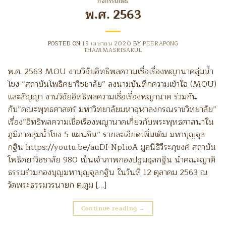
กิจกรรมโพธิ
พ.ศ. 2563
POSTED ON
19 เมษายน 2020
BY
PEERAPONG
THAMMASRISAKUL
พ.ศ. 2563 MOU งานวิจัยอิทธิพลความเชื่อเรื่องพญานาคลุ่มน้ำ
โขง “สถาบันโพธิคยาวิชชาลัย” ลงนามบันทึกความเข้าใจ (MOU)
และสัญญา งานวิจัยอิทธิพลความเชื่อเรื่องพญานาค ร่วมกัน
กับ”คณะพุทธศาสตร์ มหาวิทยาลัยมหาจุฬาลงกรณราชวิทยาลัย”
เรื่อง”อิทธิพลความเชื่อเรื่องพญานาคเกี่ยวกับพระพุทธศาสนาใน
ภูมิภาคลุ่มน้ำโขง 5 แผ่นดิน” รายละเอียดเพิ่มเติม มหาบุญจุล
กฐิน https://youtu.be/auDI-Np1ioA มูลนิธิวีระภุชงค์ สถาบัน
โพธิคยาวิชชาลัย 980 เป็นเจ้าภาพกองปฐมจุลกฐิน นำคณะญาติ
ธรรมร่วมกองบุญมหาบุญจุลกฐิน ในวันที่ 12 ตุลาคม 2563 ณ
วัดพระธรรมวรนายก ต.ตูม […]
Continue reading
→