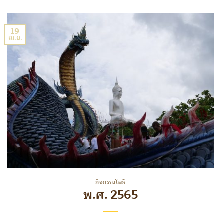
19
เม.ย.
กิจกรรมโพธิ
พ.ศ. 2565