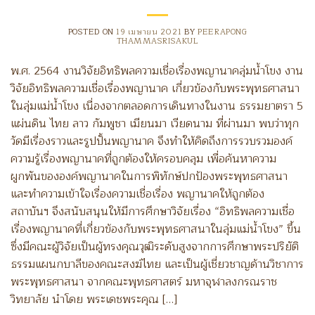
POSTED ON
19 เมษายน 2021
BY
PEERAPONG
THAMMASRISAKUL
พ.ศ. 2564 งานวิจัยอิทธิพลความเชื่อเรื่องพญานาคลุ่มน้ำโขง งาน
วิจัยอิทธิพลความเชื่อเรื่องพญานาค เกี่ยวข้องกับพระพุทธศาสนา
ในลุ่มแม่น้ำโขง เนื่องจากตลอดการเดินทางในงาน ธรรมยาตรา 5
แผ่นดิน ไทย ลาว กัมพูชา เมียนมา เวียดนาม ที่ผ่านมา พบว่าทุก
วัดมีเรื่องราวและรูปปั้นพญานาค จึงทำให้คิดถึงการรวบรวมองค์
ความรู้เรื่องพญานาคที่ถูกต้องให้ครอบคลุม เพื่อค้นหาความ
ผูกพันขององค์พญานาคในการพิทักษ์ปกป้องพระพุทธศาสนา
และทำความเข้าใจเรื่องความเชื่อเรื่อง พญานาคให้ถูกต้อง
สถาบันฯ จึงสนับสนุนให้มีการศึกษาวิจัยเรื่อง “อิทธิพลความเชื่อ
เรื่องพญานาคที่เกี่ยวข้องกับพระพุทธศาสนาในลุ่มแม่น้ำโขง” ขึ้น
ซึ่งมีคณะผู้วิจัยเป็นผู้ทรงคุณวุฒิระดับสูงจากการศึกษาพระปริยัติ
ธรรมแผนกบาลีของคณะสงฆ์ไทย และเป็นผู้เชี่ยวชาญด้านวิชาการ
พระพุทธศาสนา จากคณะพุทธศาสตร์ มหาจุฬาลงกรณราช
วิทยาลัย นำโดย พระเดชพระคุณ […]