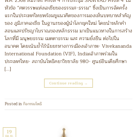
พ.ศ. 2568 สัมวาทะ ครั้งที่ 4 การประชุม SAMVAD ครั้งที่ 4 ใน
หัวข้อ “ศตวรรษแห่งเอเชียของธรรมะ-ธรรม” ซึ่งเป็นการจัดครั้ง
แรกในประเทศไทยพร้อมชูแนวคิดของการมองเห็นบทบาทสำคัญ
ของ ภูมิภาคเอเชีย ในฐานะของผู้นำโลกยุคใหม่ โดยนำหลักคำ
สอนและปรัชญาโบราณของหลักธรรม มาเป็นแนวทางในการสร้าง
โลกที่มี มนุษยธรรม เมตตาธรรม และ ความยั่งยืน ต่อไปใน
อนาคต โดยเน้นย้ำไร้นัยยะทางการเมืองเจ้าภาพ- Vivekananda
International Foundation (VIF), Indiaเจ้าภาพร่วมใน
ประเทศไทย- สถาบันโพธิคยาวิชชาลัย 980- ศูนย์อินเดียศึกษา
[…]
Continue reading
→
Posted in
กิจกรรมโพธิ
19
เม.ย.