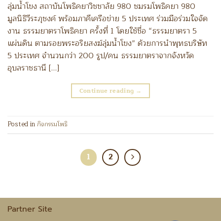
ลุ่มน้ำโขง สถาบันโพธิคยาวิชชาลัย 980 ชมรมโพธิคยา 980
มูลนิธิวีระภุชงค์ พร้อมภาคีเครือข่าย 5 ประเทศ ร่วมมือร่วมใจจัด
งาน ธรรมยาตราโพธิคยา ครั้งที่ 1 โดยใช้ชื่อ “ธรรมยาตรา 5
แผ่นดิน ตามรอยพระอริยสงฆ์ลุ่มน้ำโขง” ด้วยการนำพุทธบริษัท
5 ประเทศ จำนวนกว่า 200 รูป/คน ธรรมยาตราจากจังหวัด
อุบลราชธานี […]
Continue reading
→
Posted in
กิจกรรมโพธิ
1
2
Partner Site