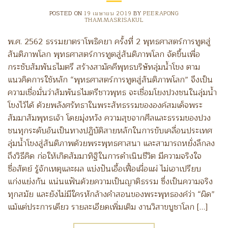
POSTED ON
19 เมษายน 2019
BY
PEERAPONG
THAMMASRISAKUL
พ.ศ. 2562 ธรรมยาตราโพธิคยา ครั้งที่ 2 พุทธศาสตร์การทูตสู่
สันติภาพโลก พุทธศาสตร์การทูตสู่สันติภาพโลก จัดขึ้นเพื่อ
กระชับสัมพันธไมตรี สร้างสามัคคีพุทธบริษัทลุ่มน้ำโขง ตาม
แนวคิดการใช้หลัก “พุทธศาสตร์การทูตสู่สันติภาพโลก” จึงเป็น
ความเชื่อมั่นว่าสัมพันธไมตรีชาวพุทธ จะเชื่อมโยงปวงชนในลุ่มน้ำ
โขงไว้ได้ ด้วยพลังศรัทธาในพระสัทธรรมขององค์สมเด็จพระ
สัมมาสัมพุทธเจ้า โดยมุ่งหวัง ความสุขจากศีลและธรรมของปวง
ชนทุกระดับอันเป็นทางปฏิบัติสายหลักในการขับเคลื่อนประเทศ
ลุ่มน้ำโขงสู่สันติภาพด้วยพระพุทธศาสนา และสามารถหยั่งลึกลง
ถึงวิธีคิด ก่อให้เกิดสัมมาทิฐิในการดำเนินชีวิต มีความจริงใจ
ซื่อสัตย์ รู้จักเหตุและผล แบ่งปันเอื้อเฟื้อเผื่อแผ่ ไม่เอาเปรียบ
แก่งแย่งกัน แน่นแฟันด้วยความเป็นญาติธรรม ซึ่งเป็นความจริง
ทุกสมัย และยังไม่มีใครหักล้างคำสอนของพระพุทธองค์ว่า “ผิด”
แม้แต่ประการเดียว รายละเอียดเพิ่มเติม งานวิสาขบูชาโลก […]