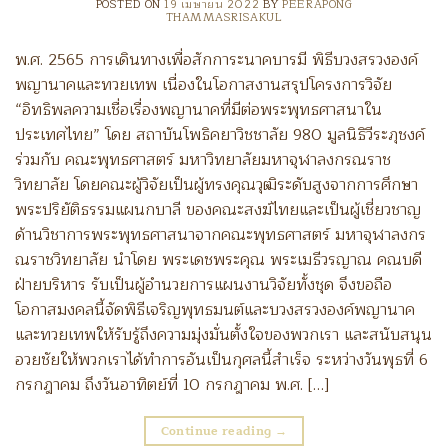
POSTED ON
19 เมษายน 2022
BY
PEERAPONG
THAMMASRISAKUL
พ.ศ. 2565 การเดินทางเพื่อสักการะนาคบารมี พิธีบวงสรวงองค์
พญานาคและทวยเทพ เนื่องในโอกาสงานสรุปโครงการวิจัย
“อิทธิพลความเชื่อเรื่องพญานาคที่มีต่อพระพุทธศาสนาใน
ประเทศไทย” โดย สถาบันโพธิคยาวิชชาลัย 980 มูลนิธิวีระภุชงค์
ร่วมกับ คณะพุทธศาสตร์ มหาวิทยาลัยมหาจุฬาลงกรณราช
วิทยาลัย โดยคณะผู้วิจัยเป็นผู้ทรงคุณวุฒิระดับสูงจากการศึกษา
พระปริยัติธรรมแผนกบาลี ของคณะสงฆ์ไทยและเป็นผู้เชี่ยวชาญ
ด้านวิชาการพระพุทธศาสนาจากคณะพุทธศาสตร์ มหาจุฬาลงกร
ณราชวิทยาลัย นำโดย พระเดชพระคุณ พระเมธีวรญาณ คณบดี
ฝ่ายบริหาร รับเป็นผู้อำนวยการแผนงานวิจัยทั้งชุด จึงขอถือ
โอกาสมงคลนี้จัดพิธีเจริญพุทธมนต์และบวงสรวงองค์พญานาค
และทวยเทพให้รับรู้ถึงความมุ่งมั่นตั้งใจของพวกเรา และสนับสนุน
อวยชัยให้พวกเราได้ทำการอันเป็นกุศลนี้สำเร็จ ระหว่างวันพุธที่ 6
กรกฎาคม ถึงวันอาทิตย์ที่ 10 กรกฎาคม พ.ศ. […]
Continue reading
→