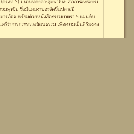
ครั้งที่ 3) มหานทีคงคา-ลุ่มน้ำโขง: สักการะพระบรม
ชมพูทวีป ซึ่งมีแผนงานจะจัดขึ้นปลายปี
กมารภัจจ์ พร้อมด้วยหนังสือธรรมยาตรา 5 แผ่นดิน
ฐมนตรีว่าการกระทรวงวัฒนธรรม เพื่อความเป็นสิริมงคล
้บริหารสถาบันโพธิคยาฯ โดยมี ดร.อภัย จันทนจุลกะ
นวยหลักสูตรภาวะผู้นำที่มั่นคงในวิถีพุทธ (พุทโธ
ษ์ รองเลขาธิการ และนายพรเทพ อัมพรกลิ่นแก้ว
เจ้าหน้าที่บริหารบริษัทหนังสือพิมพ์มติชน และผู้
คณะผู้บริหารบริษัทมติชน โดยกล่าวถึง ทิศทางการ
าบันโพธิคยาฯ เพื่อการขับเคลื่อนการเผยแผ่
ือและแลกเปลี่ยนเรียนรู้ซึ่งกันและกัน สร้างความ
ะพุทธศาสนาเป็นแกนกลางในการพัฒนาให้เกิดความเจริญ