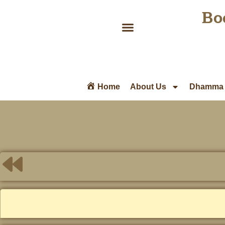
Bo
Home
About Us
Dhamma 