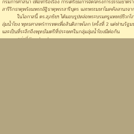
กรมการศาสนา เพื่อหารือเรื่อง การเตรียมการจัดโครงการธรรมยาตรา (
สารีริกธาตุพร้อมพระอัฐิธาตุพระสารีบุตร และพระมหาโมคคัลลานะจาก
ในโอกาสนี้ ดร.สุภชัยฯ ได้มอบรูปหล่อพระบรมครูแพทย์ชีวกโ
ลุ่มน้ำโขง พุทธศาสตร์การทตเพื่อสันติภาพโลก (ครั้งที่ 2 แด่ท่านรั
และเป็นที่ระลึกถึงพุทธไมตรีที่ประเทศในกลุ่มลุ่มน้ำโขงมีต่อกัน
ดูต่อที่ Facebook…
เข้าหารือกับผู้ก่อตั้งหนังสือพิมพ์มติชน
วันจันทร์ที่ 12 มิถุนายน พ.ศ. 2566
ดร.สุภชัย วีระภุชงค์ เลขาธิการสถาบันโพธิคยา 980 นำคณะผู
รองประธานคณะกรรมการ นายมาริษ เสงี่ยมพงษ์ รองเลขาธิการและผู้อำ
ปนายิกศาสตร์) นายเกษม มูลจันทร์ รองเลขาธิการ นายสุรพล มณีพง
กรรมการบริหารสถาบันฯ ได้เข้าพบหารือกับนายขรรค์ชัย บุนปาน ประธาน
ก่อตั้งหนังสือพิมพ์มติชน ในฐานะที่ปรึกษากิตติมศักดิ์สถาบัน พร้อม
ทำงานสถาบันและได้พูดคุยหารือถึงความเคลื่อนไหวในภารกิจงานของสถ
พระพุทธศาสนาทั้งในระดับชาติและระดับนานาชาติ เพื่อสร้างความร่วมม
เข้าใจที่ดีต่อกันในการอยู่ร่วมกันอย่างสันติสุข โดยอาศัยหลักพร