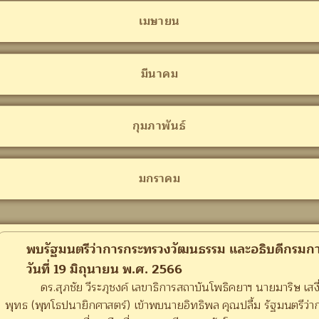
เมษายน
มีนาคม
กุมภาพันธ์
มกราคม
พบรัฐมนตรีว่าการกระทรวงวัฒนธรรม และอธิบดีกรม
วันที่ 19 มิถุนายน พ.ศ. 2566
ดร.สุภชัย วีระภุชงค์ เลขาธิการสถาบันโพธิคยาฯ นายมาริษ เสงี
พุทธ (พุทโธปนายิกศาสตร์) เข้าพบนายอิทธิพล คุณปลื้ม รัฐมนตรีว่