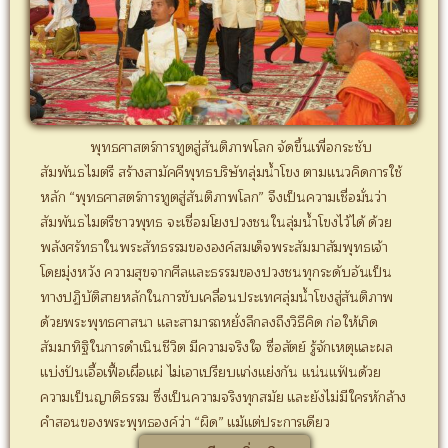
พุทธศาสตร์การทูตสู่สันติภาพโลก จัดขึ้นเพื่อกระชับ
สัมพันธไมตรี สร้างสามัคคีพุทธบริษัทลุ่มน้ำโขง ตามแนวคิดการใช้
หลัก “พุทธศาสตร์การทูตสู่สันติภาพโลก” จึงเป็นความเชื่อมั่นว่า
สัมพันธไมตรีชาวพุทธ จะเชื่อมโยงปวงชนในลุ่มน้ำโขงไว้ได้ ด้วย
พลังศรัทธาในพระสัทธรรมขององค์สมเด็จพระสัมมาสัมพุทธเจ้า
โดยมุ่งหวัง ความสุขจากศีลและธรรมของปวงชนทุกระดับอันเป็น
ทางปฏิบัติสายหลักในการขับเคลื่อนประเทศลุ่มน้ำโขงสู่สันติภาพ
ด้วยพระพุทธศาสนา และสามารถหยั่งลึกลงถึงวิธีคิด ก่อให้เกิด
สัมมาทิฐิในการดำเนินชีวิต มีความจริงใจ ซื่อสัตย์ รู้จักเหตุและผล
แบ่งปันเอื้อเฟื้อเผื่อแผ่ ไม่เอาเปรียบแก่งแย่งกัน แน่นแฟันด้วย
ความเป็นญาติธรรม ซึ่งเป็นความจริงทุกสมัย และยังไม่มีใครหักล้าง
คำสอนของพระพุทธองค์ว่า “ผิด” แม้แต่ประการเดียว