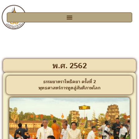
พ.ศ. 2562
ธรรมยาตราโพธิคยา ครั้งที่ 2
พุทธศาสตร์การทูตสู่สันติภาพโลก