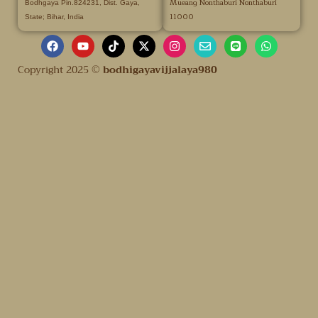
Mueang Nonthaburi Nonthaburi
Bodhgaya Pin.824231, Dist. Gaya,
11000
State; Bihar, India
Copyright 2025 ©
bodhigayavijjalaya980