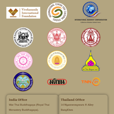
India Office
Thailand Office
14 Ngamwongwarn 8 Alley
Wat Thai Buddhagaya (Royal Thai
BangKhen
Monastery Buddhagaya),