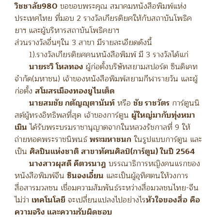
วิชชาลัย980
ขอขอบพระคุณ สมาคมหนังสือพิมพ์แห่ง
ประเทศไทย ที่มอบ 2 รางวัลเกียรติยศให้กับสถาบันโพธิค
ยาฯ และผู้บริหารสถาบันโพธิคยาฯ
ส่วนรางวัลอื่นๆใน 3 สาขา มีรายละเอียดดังนี้
1).รางวัลเกียรติยศคนหนังสือพิมพ์ มี 3 รางวัลได้แก่
นายระวิ โหลทอง
ผู้ก่อตั้งบริษัทสยามสปอร์ต ซินดิเคท
จำกัด(มหาชน) เจ้าของหนังสือพิมพ์สยามกีฬารายวัน และผู้
ก่อตั้ง
สโมสรเมืองทองยูไนเต็ด
นายสมชัย กตัญญุตานันท์
หรือ
ชัย ราชวัตร
การ์ตูนนิ
สต์ผู้ทรงอิทธิพลที่สุด เจ้าของการ์ตูน
ผู้ใหญ่มากับทุ่งหมา
เมิน
ได้รับพระบรมราชานุญาตจากในหลวงรัชกาลที่ 9 ให้
ถ่ายทอดพระราชนิพนธ์
พระมหาชนก
ในรูปแบบการ์ตูน และ
เป็น
ศิลปินแห่งชาติ สาขาทัศนศิลป์(การ์ตูน) ในปี 2564
นางสาวผุสดี คีตวรนาฎ
บรรณาธิการหญิงคนแรกของ
หนังสือพิมพ์จีน
ซินจงเอี๋ยน
และเป็นผู้อุทิศตนให้วงการ
สื่อสารมวลชน เชื่อมความสัมพันธ์ระหว่างสื่อมวลชนไทย-จีน
ไม่ว่า
เทคโนโลยี
จะเปลี่ยนแปลงไปอย่างไร
หัวใจของสื่อ
คือ
ความจริง และความรับผิดชอบ