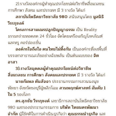
2).รางวัลองค์กรผู้ทำคุณประโยชน์ต่อวิชาชีพสื่อมวลชน
การศึกษา สังคม และประเทศ มี 3 รางวัล ได้แก่
สถาบันโพธิคยาวิชชาลัย 980
สนับสนุนโดย
มูลนิธิ
วีระภุชงค์
โครงการสามเณรปลูกปัญญาธรรม
เป็น Reality
ธรรมะถ่ายทอดสด 24 ชั่วโมง จัดโดยเครือเจริญโภคภัณฑ์
และทรู คอร์ปอเรชั่น
องค์กรใจถึงใจ คนไทยไม่ทิ้งกัน
เป็นองค์กรที่ลงพื้นที่
บรรเทาสาธารณะภัยอย่างฉับพลัน เป็นต้นแบบของ
จิต
อาสา
3).รางวัลบุคคลผู้ทำคุณประโยชน์ต่อวิชาชีพ
สื่อมวลชน การศึกษา สังคมและประเทศ
มี 3 รางวัล ได้แก่
นายกัมพล ตันสัจจา
ประธานกรรมการสวนนงนุช
พัทยา จังหวัดชลบุรีผู้พลิกโฉม
สวนพฤกษ์ศาสตร์ อันดับ 1
ใน 5
ของโลก
ดร.สุภชัย วีระภุชงค์
เลขาธิการสถาบันโพธิคยาวิชชาลัย
980 และรองประธานกรรมการ
บริษัท ไทยนครพัฒนา
จำกัด
ผู้ใช้คติในการดำเนินธุรกิจว่า
คุณธรรมนำธุรกิจ
และ