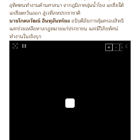
อุทิศตนทำงานด้านศาสนา จากภูมิภาคลุ่มน้ำโขง เอเซียใต้
เอเซียตะวันออก สู่เวทีสหประชาชาติ
นายโกศลวัฒน์ อินทุจันทร์ยง
อธิบดีอัยการคุ้มครองสิทธิ
และช่วยเหลือทางกฎหมายแก่ประชาชน และมีวิสัยทัศน์
ทำงานในเชิงรุก