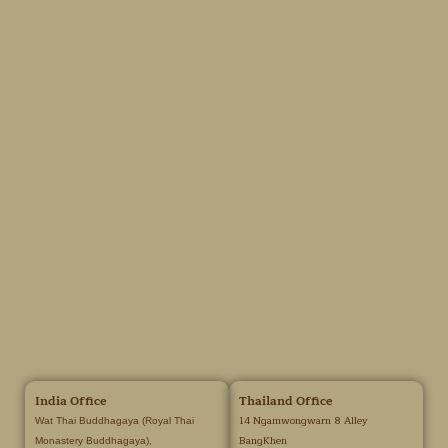
India Office
Thailand Office
14 Ngamwongwarn 8 Alley
Wat Thai Buddhagaya (Royal Thai
BangKhen
Monastery Buddhagaya),