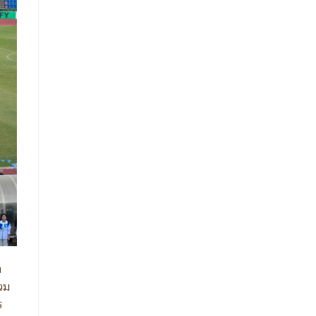
ต
วม
ร