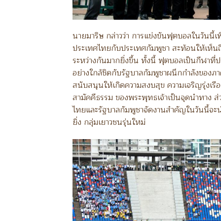
นายมาริษ กล่าวว่า การแข่งขันฟุตบอลในวันนี
ประเทศไทยกับประเทศกัมพูชา สะท้อนให้เห็นถึ
ระหว่างกันมากยิ่งขึ้น ทั้งนี้ ฟุตบอลเป็นกีฬาท
อย่างใกล้ชิดกับรัฐบาลกัมพูชาผนึกกำลังของภ
สนับสนุนให้เกิดความสงบสุข ความเจริญรุ่งเร
สามัคคีธรรม ของพระพุทธเจ้าเป็นจุดนำทาง ส่
ไทยและรัฐบาลกัมพูชาจัดงานสำคัญในวันนี้จะ
ยิ่ง กลุ่มเยาวชนรุ่นใหม่