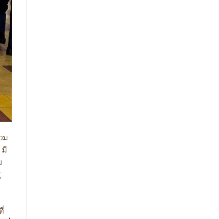
่วม
 มี
ม
่
ร
ี่