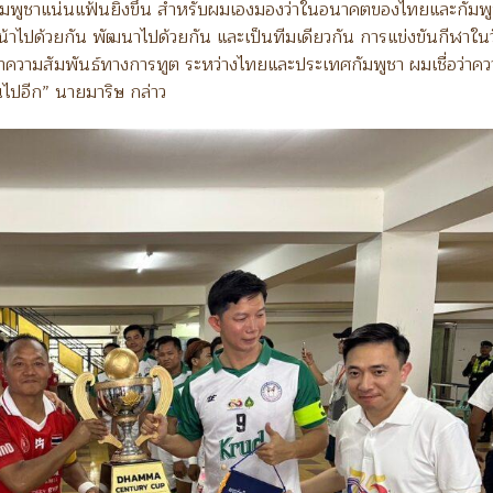
มพูชาแน่นแฟ้นยิ่งขึ้น สำหรับผมเองมองว่าในอนาคตของไทยและกัมพู
้าไปด้วยกัน พัฒนาไปด้วยกัน และเป็นทีมเดียวกัน การแข่งขันกีฬาใน
นาความสัมพันธ์ทางการทูต ระหว่างไทยและประเทศกัมพูชา ผมเชื่อว่าค
นไปอีก” นายมาริษ กล่าว