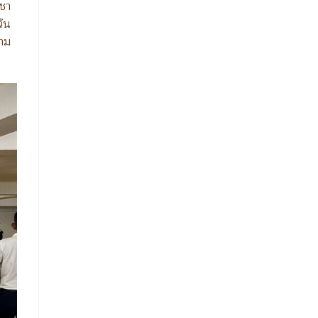
ชา
วัน
วาม