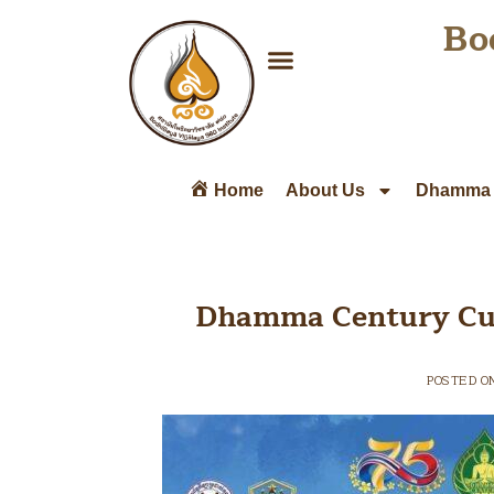
Bo
Home
About Us
Dhamma 
Dhamma Century Cup ฉ
POSTED O