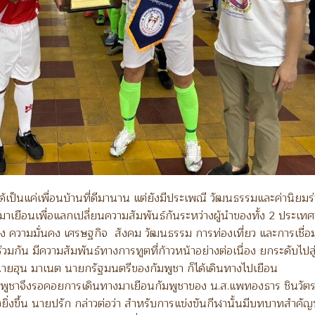
ด้เป็นแค่เพื่อนบ้านที่ดีมานาน แต่ยังมีประเพณี วัฒนธรรมและค่านิยมร
การมาเยือนเพื่อแลกเปลี่ยนความสัมพันธ์กันระหว่างผู้นำของทั้ง 2 ประเทศ
ือง ความมั่นคง เศรษฐกิจ สังคม วัฒนธรรม การท่องเที่ยว และการเชื่อ
กัน มีความสัมพันธ์ทางการทูตที่ก้าวหน้าอย่างต่อเนื่อง ยกระดับไปสู
 นายฮุน มาเนต นายกรัฐมนตรีของกัมพูชา ก็ได้เดินทางไปเยือน
ัมพูชาจึงรอคอยการเดินทางมาเยือนกัมพูชาของ น.ส.แพทองธาร ชินวัต
งยิ่งขึ้น นายปรัก กล่าวต่อว่า สำหรับการแข่งขันกีฬานั้นมีบทบาทสำคัญท