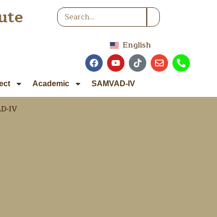
ute
English
ect
Academic
SAMVAD-IV
D-IV