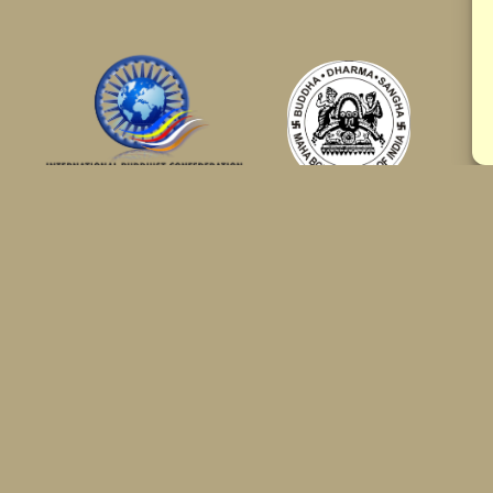
Thailand Office
14 Ngamwongwarn 8 Alley Ba
agaya),
Mueang Nonthaburi Nonthabur