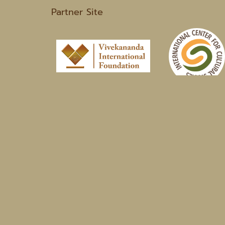
Partner Site
India Office
Wat Thai Buddhagaya (Royal Thai Monastery Buddh
Bodhgaya Pin.824231, Dist. Gaya, State; Bihar, India