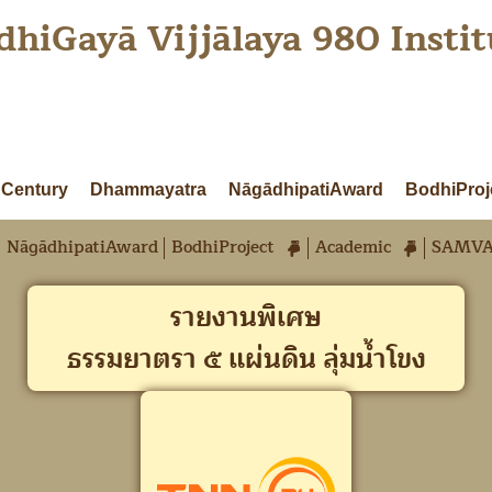
dhiGayā Vijjālaya 980 Instit
Century
Dhammayatra
NāgādhipatiAward
BodhiProj
NāgādhipatiAward
BodhiProject
Academic
SAMVA
รายงานพิเศษ
ธรรมยาตรา ๕ แผ่นดิน ลุ่มน้ำโขง