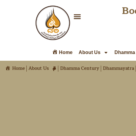
Bo
Home
About Us
Dhamma 
Home
About Us
Dhamma Century
Dhammayatra