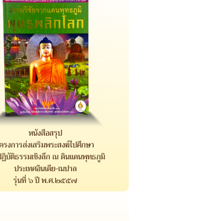
หนังสือสรุป
โครงการส่งเสริมพระสงฆ์ไปศึกษา
ฏิบัติธรรมเชิงลึก ณ ดินแดนพุทธภูมิ
ประเทศอินเดีย-เนปาล
รุ่นที่ ๖ ปี พ.ศ.๒๕๕๗