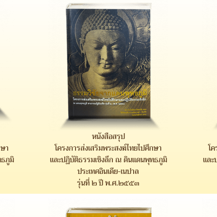
หนังสือสรุป
กษา
โครงการส่งเสริมพระสงฆ์ไทยไปศึกษา
โค
ธภูมิ
และปฏิบัติธรรมเชิงลึก ณ ดินแดนพุทธภูมิ
และป
ประเทศอินเดีย-เนปาล
รุ่นที่ ๒ ปี พ.ศ.๒๕๕๓