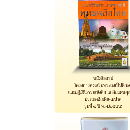
หนังสือสรุป
โครงการส่งเสริมพระสงฆ์ไปศึกษ
และปฏิบัติธรรมเชิงลึก ณ ดินแดนพุท
ประเทศอินเดีย-เนปาล
รุ่นที่ ๔ ปี พ.ศ.๒๕๕๕