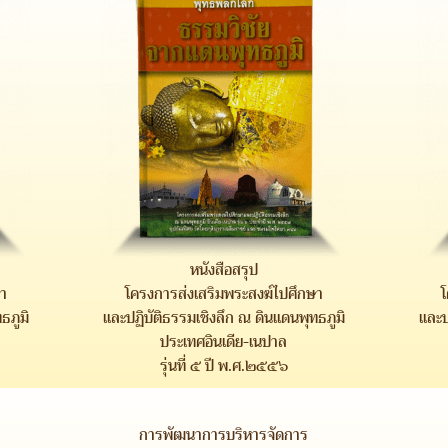
หนังสือสรุป
า
โครงการส่งเสริมพระสงฆ์ไปศึกษา
ธภูมิ
และปฏิบัติธรรมเชิงลึก ณ ดินแดนพุทธภูมิ
และป
ประเทศอินเดีย-เนปาล
รุ่นที่ ๕ ปี พ.ศ.๒๕๕๖
การพัฒนาการบริหารจัดการ