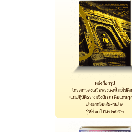
หนังสือสรุป
โครงการส่งเสริมพระสงฆ์ไทยไปศึ
และปฏิบัติธรรมเชิงลึก ณ ดินแดนพุท
ประเทศอินเดีย-เนปาล
รุ่นที่ ๑ ปี พ.ศ.๒๕๕๒