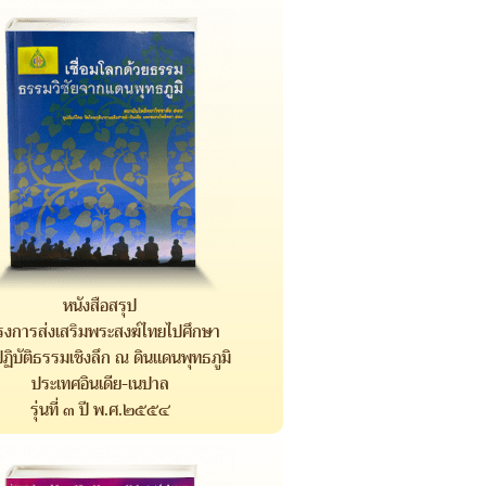
หนังสือสรุป
รงการส่งเสริมพระสงฆ์ไทยไปศึกษา
ฏิบัติธรรมเชิงลึก ณ ดินแดนพุทธภูมิ
ประเทศอินเดีย-เนปาล
รุ่นที่ ๓ ปี พ.ศ.๒๕๕๔