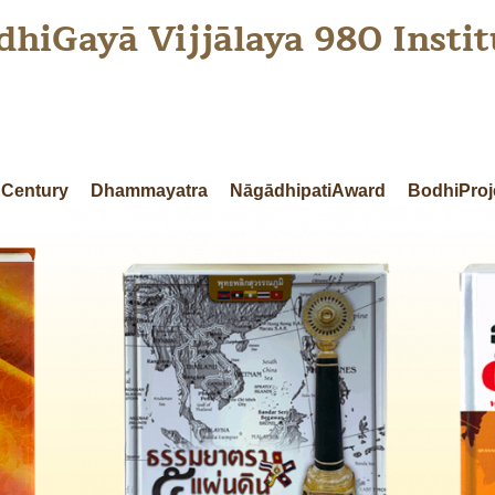
dhiGayā Vijjālaya 980 Instit
Century
Dhammayatra
NāgādhipatiAward
BodhiProj
ธรรมยาตรา 5 แผ่นดิน ครั้งที่ 1 ตามรอย
ธรร
ฉลิม
พระอริยสงฆ์ลุ่มน้ำโขง
Read Me