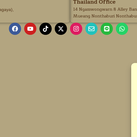
Thailand Office
14 Ngamwongwarn 8 Alley Ba
agaya),
Mueang Nonthaburi Nonthabur