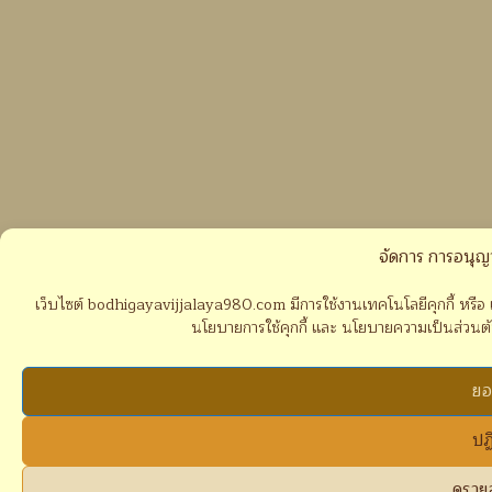
จัดการ การอนุญ
เว็บไซต์ bodhigayavijjalaya980.com มีการใช้งานเทคโนโลยีคุกกี้ หรือ เ
นโยบายการใช้คุกกี้ และ นโยบายความเป็นส่วนตัวขอ
ยอ
ปฏ
ดูราย