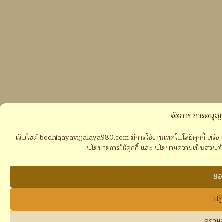
จัดการ การอนุญ
เว็บไซต์ bodhigayavijjalaya980.com มีการใช้งานเทคโนโลยีคุกกี้ หรือ เ
นโยบายการใช้คุกกี้ และ นโยบายความเป็นส่วนตัวขอ
ยอ
ปฏ
ดูราย